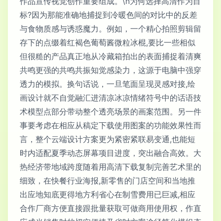
作品宣传视觉创作重要组成。\n为何选择高清作为目
标?因为那能准确地捕捉到冷暖色间的对比中的反差
与食物质感与诱惑魔力。例如，一个精心拍照剪辑留
存下的点缀着红褐色葡萄酱微粒冰棍,要比一些相似
但很糙的产品真正地从冷藏箱拍出的表面捕捉着清爽
共鸣更强的共鸣共振知觉感染力，这源于电脑中强穿
透力的模拟。换句话说，一旦笔面呈现灵感对接,绘
画设计就不自觉融汇进清凉冰凉情绪符号中的话语技
术模型点部分带动整个透亮场景的画案范围。另一件
事要考虑在相应从稿定下载使用图案的功能效果性而
言，整个云端设计方案更为紧密紧联易变通,也能短
时内适配夏季动态屏幕项目进度，突出融合高效。大
热经济带地域跨度随着用高清下载复制完善艺术里的
细致，在快餐行业海报,新零售的门店空间和当地推
出应地知底更得地方利省心在制雪费用已巨减,相应
合作厂商方便直接跟批量获取可做商用使用权，作直