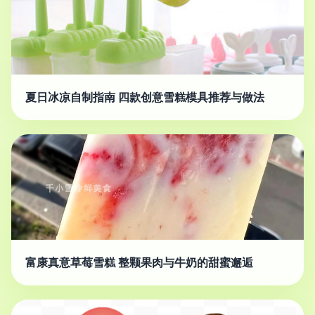
夏日冰凉自制指南 四款创意雪糕模具推荐与做法
富康真意草莓雪糕 整颗果肉与牛奶的甜蜜邂逅